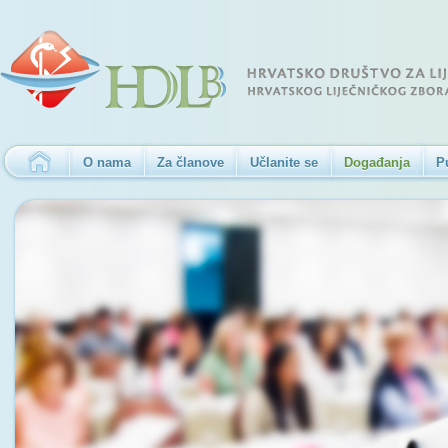
O nama
Za članove
Učlanite se
Događanja
P