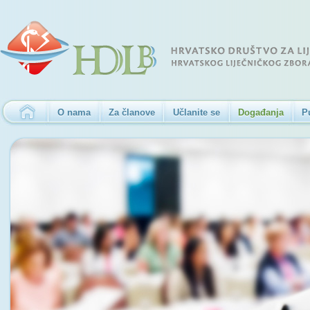
O nama
Za članove
Učlanite se
Događanja
P