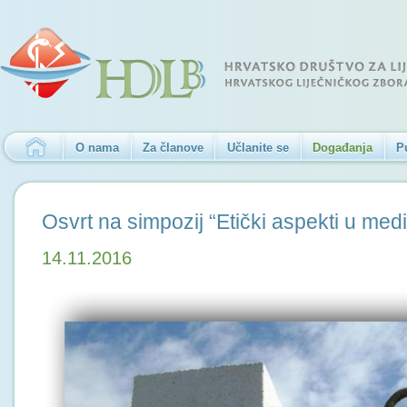
O nama
Za članove
Učlanite se
Događanja
P
Osvrt na simpozij “Etički aspekti u medic
14.11.2016