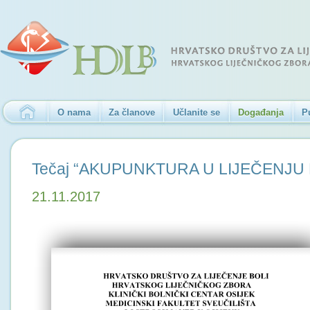
O nama
Za članove
Učlanite se
Događanja
P
Tečaj “AKUPUNKTURA U LIJEČENJU 
21.11.2017