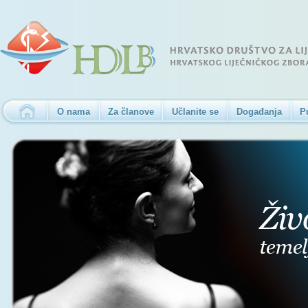
O nama
Za članove
Učlanite se
Događanja
P