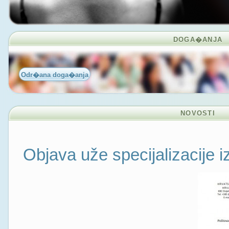
DOGA�ANJA
Odr�ana doga�anja
NOVOSTI
Objava uže specijalizacije i