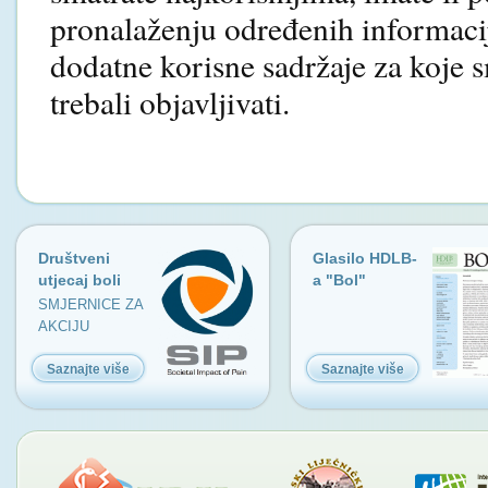
pronalaženju određenih informacij
dodatne korisne sadržaje za koje 
trebali objavljivati.
Društveni
Glasilo HDLB-
utjecaj boli
a "Bol"
SMJERNICE ZA
AKCIJU
Saznajte više
Saznajte više