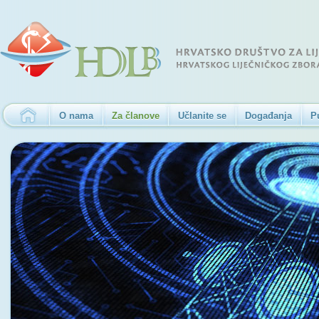
O nama
Za članove
Učlanite se
Događanja
P