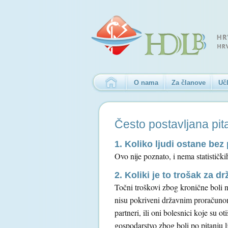
O nama
Za članove
Učl
Često postavljana pit
1. Koliko ljudi ostane bez
Ovo nije poznato, i nema statistički
2. Koliki je to trošak za 
Točni troškovi zbog kronične boli ni
nisu pokriveni državnim proračunom
partneri, ili oni bolesnici koje su
gospodarstvo zbog boli po pitanju lj