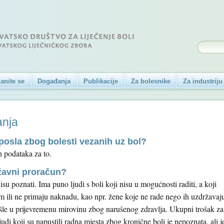
anite se
Događanja
Publikacije
Za bolesnike
Za industriju
anja
 posla zbog bolesti vezanih uz bol?
h podataka za to.
državni proračun?
su poznati. Ima puno ljudi s boli koji nisu u mogućnosti raditi, a koji
 ili ne primaju naknadu, kao npr. žene koje ne rade nego ih uzdržavaj
 otišle u prijevremenu mirovinu zbog narušenog zdravlja. Ukupni trošak za
udi koji su napustili radna mjesta zbog kronične boli je nepoznata, ali j