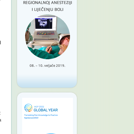
d
g
a