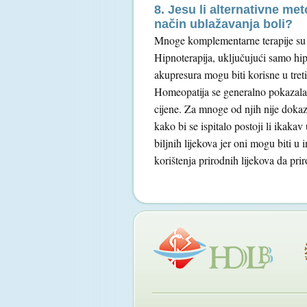
8. Jesu li alternativne me
način ublažavanja boli?
Mnoge komplementarne terapije su s
Hipnoterapija, uključujući samo hip
akupresura mogu biti korisne u tret
Homeopatija se generalno pokazala d
cijene. Za mnoge od njih nije dokaza
kako bi se ispitalo postoji li ikaka
biljnih lijekova jer oni mogu biti u
korištenja prirodnih lijekova da pri