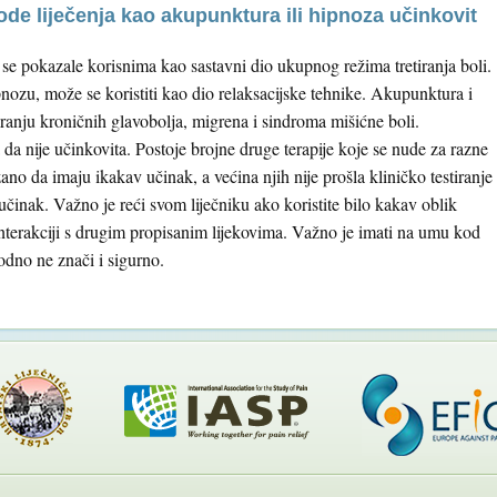
tode liječenja kao akupunktura ili hipnoza učinkovit
e pokazale korisnima kao sastavni dio ukupnog režima tretiranja boli.
nozu, može se koristiti kao dio relaksacijske tehnike. Akupunktura i
iranju kroničnih glavobolja, migrena i sindroma mišićne boli.
a nije učinkovita. Postoje brojne druge terapije koje se nude za razne
no da imaju ikakav učinak, a većina njih nije prošla kliničko testiranje
v učinak. Važno je reći svom liječniku ako koristite bilo kakav oblik
 interakciji s drugim propisanim lijekovima. Važno je imati na umu kod
rodno ne znači i sigurno.