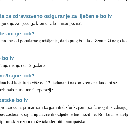
da za zdravstveno osiguranje za liječenje boli?
uranje za liječenje kronične boli nisu poznati.
olerancije boli?
uprotno od popularnog mišljenja, da je prag boli kod žena niži nego ko
e boli?
traje manje od 12 tjedana.
čne/trajne boli?
na bol koja traje više od 12 tjedana ili nakon vremena kada bi se
oli nakon traume ili operacije.
patske boli?
 prouzročena primarnom lezijom ili disfunkcijom perifernog ili središnje
es zostera, zbog amputacije ili ozljede leđne moždine. Bol koja se javlj
ultiplom sklerozom može također biti neuropatska.