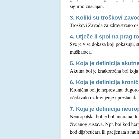
sigurno značajan.
3. Koliki su troškovi Zavo
Troškovi Zavoda za zdravstveno osig
4. Utječe li spol na prag t
Sve je više dokaza koji pokazuju, s
muškaraca.
5. Koja je definicija akutn
Akutna bol je kratkoročna bol koja 
6. Koja je definicija kroni
Kronična bol je neprestana, dugoroč
očekivalo ozdravljenje i prestanak b
7. Koja je definicija neuro
Neuropatska bol je bol inicirana ili
živčanog sustava. Npr. bol kod herp
kod dijabetičara ili pacijenata s m