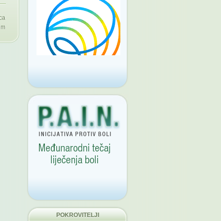
ca
um
POKROVITELJI