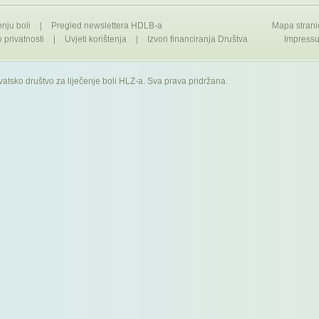
enju boli
|
Pregled newslettera HDLB-a
Mapa strani
privatnosti
|
Uvjeti korištenja
|
Izvori financiranja Društva
Impress
atsko društvo za liječenje boli HLZ-a. Sva prava pridržana.