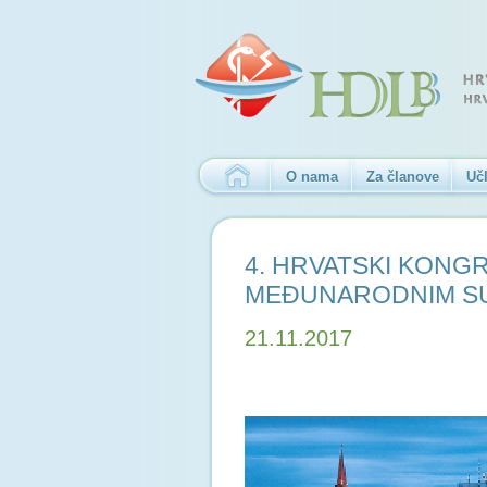
O nama
Za članove
Učl
4. HRVATSKI KONGR
MEĐUNARODNIM S
21.11.2017