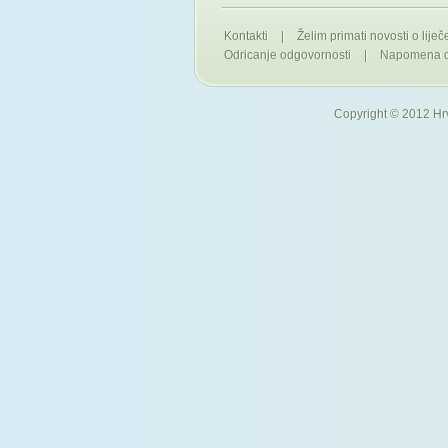
Kontakti
|
Želim primati novosti o liječ
Odricanje odgovornosti
|
Napomena o 
Copyright © 2012 Hrv