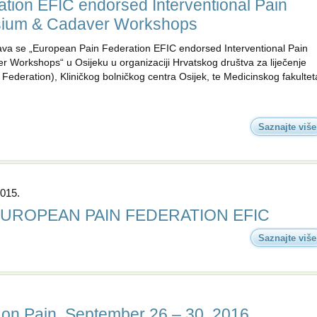
tion EFIC endorsed Interventional Pain
ium & Cadaver Workshops
žava se „European Pain Federation EFIC endorsed Interventional Pain
orkshops“ u Osijeku u organizaciji Hrvatskog društva za liječenje
Federation), Kliničkog bolničkog centra Osijek, te Medicinskog fakultet
Saznajte više
2015.
e EUROPEAN PAIN FEDERATION EFIC
Saznajte više
on Pain, September 26 – 30, 2016,