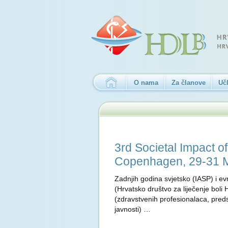
O nama
Za članove
Učl
3rd Societal Impact o
Copenhagen, 29-31 
Zadnjih godina svjetsko (IASP) i ev
(Hrvatsko društvo za liječenje boli
(zdravstvenih profesionalaca, predst
javnosti) …