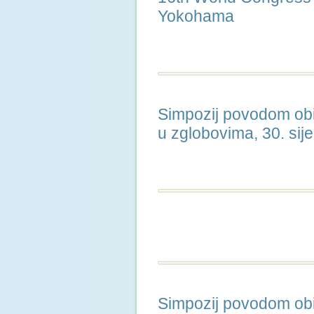
Yokohama
Simpozij povodom obil
u zglobovima, 30. sij
Simpozij povodom obi