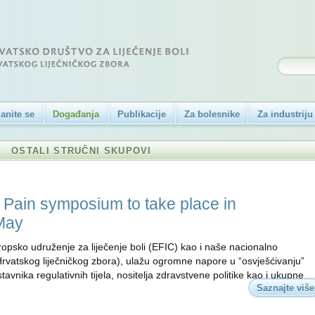
anite se
Događanja
Publikacije
Za bolesnike
Za industriju
OSTALI STRUČNI SKUPOVI
f Pain symposium to take place in
May
ropsko udruženje za liječenje boli (EFIC) kao i naše nacionalno
 Hrvatskog liječničkog zbora), ulažu ogromne napore u “osvješćivanju”
avnika regulativnih tijela, nositelja zdravstvene politike kao i ukupne
Saznajte više