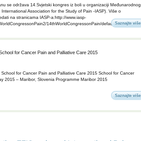
nu se održava 14.Svjetski kongres iz boli u organizaciji Međunarodnog
International Association for the Study of Pain -IASP). Više o
ati na stranicama IASP-a:http://www.iasp-
Saznajte više
/WorldCongressonPain2/14thWorldCongressonPain/default.htm
chool for Cancer Pain and Palliative Care 2015
chool for Cancer Pain and Palliative Care 2015 School for Cancer
May 2015 – Maribor, Slovenia Programme Maribor 2015
Saznajte više