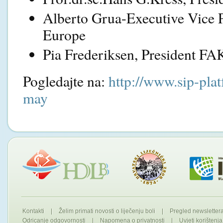
Alberto Grua-Executive Vice 
Europe
Pia Frederiksen, President FA
Pogledajte na:
http://www.sip-pla
may
Kontakti
|
Želim primati novosti o liječenju boli
|
Pregled newslette
Odricanje odgovornosti
|
Napomena o privatnosti
|
Uvjeti korištenja