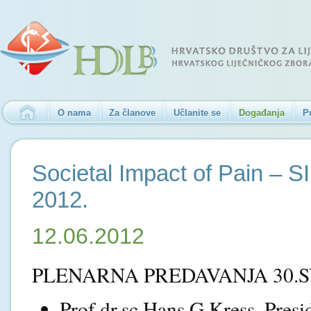
O nama
Za članove
Učlanite se
Događanja
P
Societal Impact of Pain – 
2012.
12.06.2012
PLENARNA PREDAVANJA 30.SV
Prof.dr.sc.Hans G.Kress, Pres