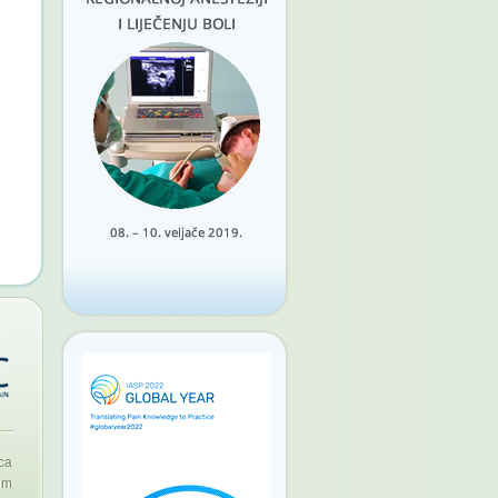
ca
um